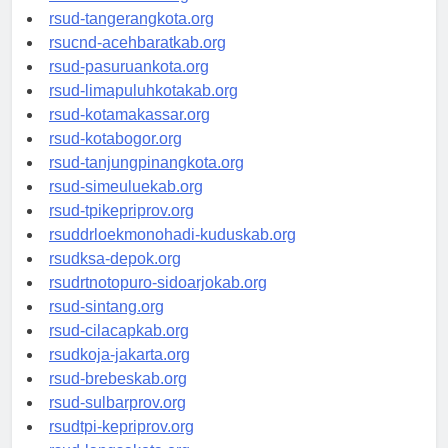
rsud-kotabekasi.org
rsud-tangerangkota.org
rsucnd-acehbaratkab.org
rsud-pasuruankota.org
rsud-limapuluhkotakab.org
rsud-kotamakassar.org
rsud-kotabogor.org
rsud-tanjungpinangkota.org
rsud-simeuluekab.org
rsud-tpikepriprov.org
rsuddrloekmonohadi-kuduskab.org
rsudksa-depok.org
rsudrtnotopuro-sidoarjokab.org
rsud-sintang.org
rsud-cilacapkab.org
rsudkoja-jakarta.org
rsud-brebeskab.org
rsud-sulbarprov.org
rsudtpi-kepriprov.org