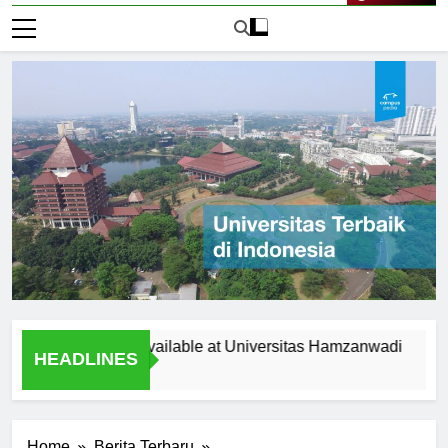
Live Now
Opportunities Available at Universitas Hamzanwadi
Top R
HEADLINES
1 Hari