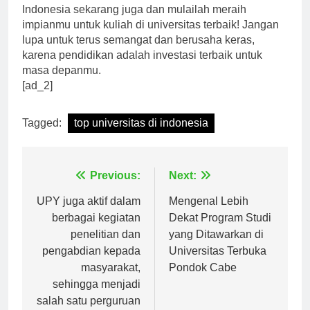
Jadi, tunggu apa lagi? Cek daftar universitas terbaik di
Indonesia sekarang juga dan mulailah meraih
impianmu untuk kuliah di universitas terbaik! Jangan
lupa untuk terus semangat dan berusaha keras,
karena pendidikan adalah investasi terbaik untuk
masa depanmu.
[ad_2]
Tagged:
top universitas di indonesia
Navigasi
Previous:
Next:
pos
UPY juga aktif dalam
Mengenal Lebih
berbagai kegiatan
Dekat Program Studi
penelitian dan
yang Ditawarkan di
pengabdian kepada
Universitas Terbuka
masyarakat,
Pondok Cabe
sehingga menjadi