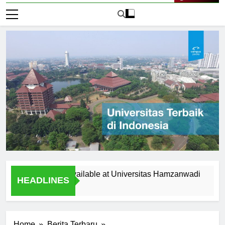
Live Now
pportunities Available at Universitas Hamzanwadi
Top Re
HEADLINES
2 Hari A