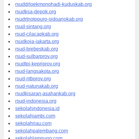
rsud-tpikepriprov.org
rsuddrloekmonohadi-kuduskab.org
rsudksa-depok.org
rsudrtnotopuro-sidoarjokab.org
rsud-sintang.org
rsud-cilacapkab.org
rsudkoja-jakarta.org
rsud-brebeskab.org
rsud-sulbarprov.org
rsudtpi-kepriprov.org
rsud-langsakota.org
rsud-ntbprov.org
rsud-natunakab.org
rsudkisaran-asahankab.org
rsud-indonesia.org
sekolahindonesia.id
sekolahjambi.com
sekolahriau.com
sekolahpalembang.com