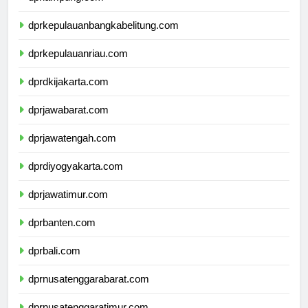
dprlampung.com
dprkepulauanbangkabelitung.com
dprkepulauanriau.com
dprdkijakarta.com
dprjawabarat.com
dprjawatengah.com
dprdiyogyakarta.com
dprjawatimur.com
dprbanten.com
dprbali.com
dprnusatenggarabarat.com