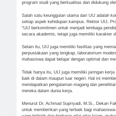
program studi yang berkualitas dan didukung o
Salah satu keunggulan utama dari UIJ adalah ko
setiap aspek kehidupan kampus. Rektor UIJ, Pr
“UIJ berkomitmen untuk menjadi lembaga pendid
secara akademis, tetapi juga memiliki karakter 
Selain itu, UIJ juga memiliki fasilitas yang me
perpustakaan yang lengkap, laboratorium moder
mahasiswa dapat belajar dengan optimal dan m
Tidak hanya itu, UIJ juga memiliki jaringan kerja
baik di dalam maupun luar negeri. Hal ini mem
mendapatkan pengalaman magang dan penelitian 
mereka dalam dunia kerja.
Menurut Dr. Achmad Supriyadi, M.Si., Dekan Faku
untuk memberikan yang terbaik bagi mahasisw
yang holistik dan berbasis nilai-nilai Islam, ma