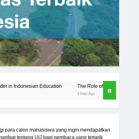
The Role of Universitas Hamzanwadi in Community De
3 Hari Ago
 bagi para calon mahasiswa yang ingin mendapatkan
manfaat tentang UIJ bagi pembaca yang tertarik