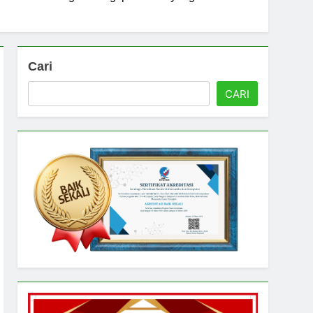
Cari
CARI