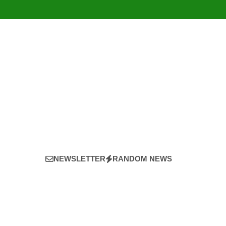
NEWSLETTER
RANDOM NEWS