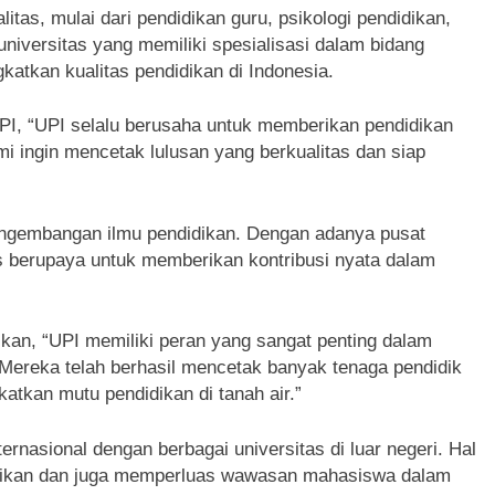
itas, mulai dari pendidikan guru, psikologi pendidikan,
universitas yang memiliki spesialisasi dalam bidang
atkan kualitas pendidikan di Indonesia.
UPI, “UPI selalu berusaha untuk memberikan pendidikan
 ingin mencetak lulusan yang berkualitas dan siap
 pengembangan ilmu pendidikan. Dengan adanya pusat
s berupaya untuk memberikan kontribusi nyata dalam
ikan, “UPI memiliki peran yang sangat penting dalam
Mereka telah berhasil mencetak banyak tenaga pendidik
atkan mutu pendidikan di tanah air.”
ternasional dengan berbagai universitas di luar negeri. Hal
didikan dan juga memperluas wawasan mahasiswa dalam