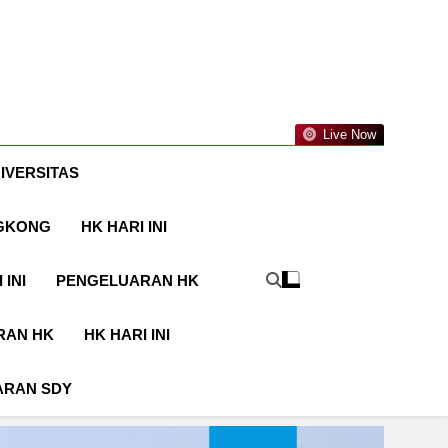
Live Now
IVERSITAS
GKONG
HK HARI INI
 INI
PENGELUARAN HK
RAN HK
HK HARI INI
ARAN SDY