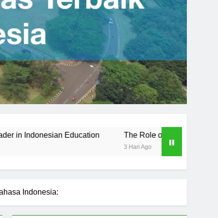
ion
The Role of Universitas Hamzanwadi in Community 
3 Hari Ago
bahasa Indonesia: