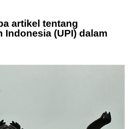
a artikel tentang
n Indonesia (UPI) dalam