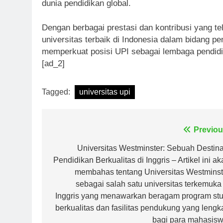
dunia pendidikan global.
Dengan berbagai prestasi dan kontribusi yang tel
universitas terbaik di Indonesia dalam bidang p
memperkuat posisi UPI sebagai lembaga pendidi
[ad_2]
Tagged:
universitas upi
Navigasi
Previou
pos
Universitas Westminster: Sebuah Destina
Pendidikan Berkualitas di Inggris – Artikel ini ak
membahas tentang Universitas Westminst
sebagai salah satu universitas terkemuka 
Inggris yang menawarkan beragam program stu
berkualitas dan fasilitas pendukung yang lengk
bagi para mahasisw