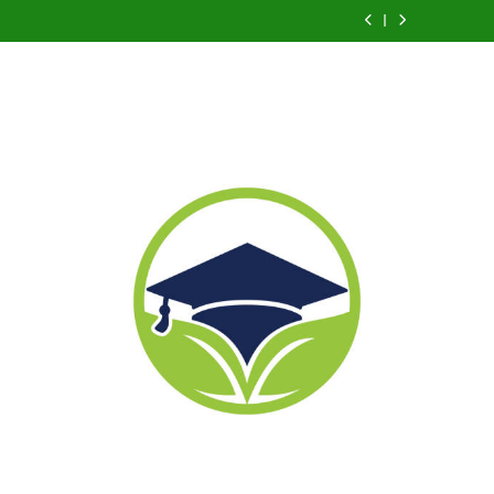
Why
The
of
Available
Initiatives
Hamzanwadi
of
Available
Initiatives
Universitas
Role
Universitas
at
at
is
Universitas
at
at
Hamzanwadi
of
Hamzanwadi
Universitas
Universitas
a
Hamzanwadi
Universitas
Universitas
is
Universitas
in
Hamzanwadi
Hamzanwadi
Leader
in
Hamzanwadi
Hamzanwadi
a
Hamzanwadi
Community
in
Community
Leader
in
Development
Indonesian
Development
in
Community
Education
Indonesian
Development
Education