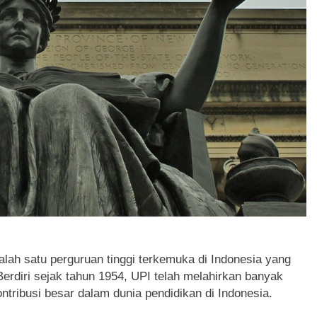
alah satu perguruan tinggi terkemuka di Indonesia yang
erdiri sejak tahun 1954, UPI telah melahirkan banyak
ntribusi besar dalam dunia pendidikan di Indonesia.