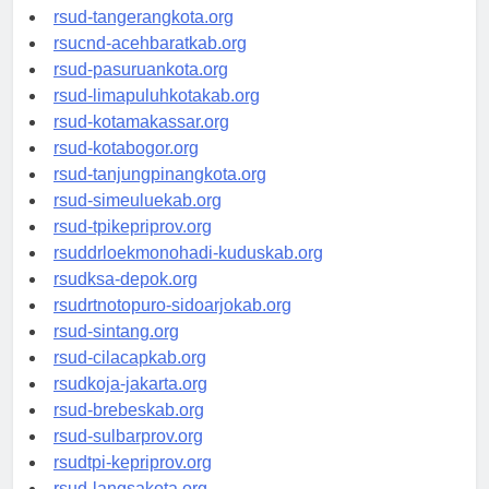
rsud-kotabekasi.org
rsud-tangerangkota.org
rsucnd-acehbaratkab.org
rsud-pasuruankota.org
rsud-limapuluhkotakab.org
rsud-kotamakassar.org
rsud-kotabogor.org
rsud-tanjungpinangkota.org
rsud-simeuluekab.org
rsud-tpikepriprov.org
rsuddrloekmonohadi-kuduskab.org
rsudksa-depok.org
rsudrtnotopuro-sidoarjokab.org
rsud-sintang.org
rsud-cilacapkab.org
rsudkoja-jakarta.org
rsud-brebeskab.org
rsud-sulbarprov.org
rsudtpi-kepriprov.org