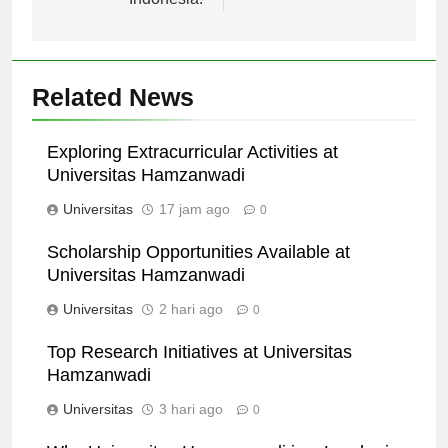
Indonesia.
Related News
Exploring Extracurricular Activities at
Universitas Hamzanwadi
Universitas
17 jam ago
0
Scholarship Opportunities Available at
Universitas Hamzanwadi
Universitas
2 hari ago
0
Top Research Initiatives at Universitas
Hamzanwadi
Universitas
3 hari ago
0