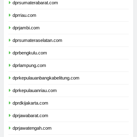
dprsumaterabarat.com
dprriau.com
dprjambi.com
dprsumateraselatan.com
dprbengkulu.com
dprlampung.com
dprkepulauanbangkabelitung.com
dprkepulauanriau.com
dprdkijakarta.com
dprjawabarat.com
dprjawatengah.com