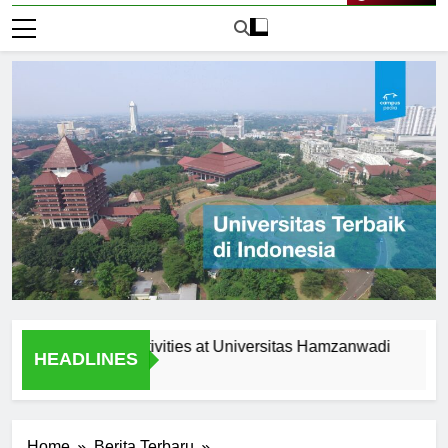
Live Now
acurricular Activities at Universitas Hamzanwadi
Scholar
HEADLINES
2 Hari Ag