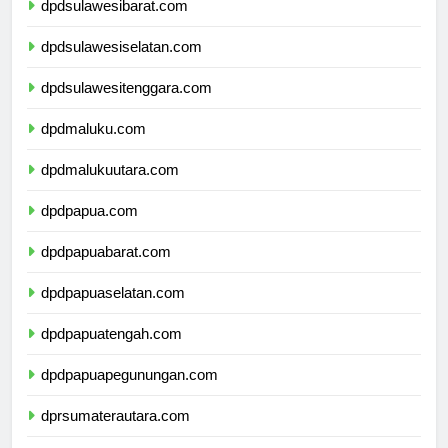
dpdsulawesibarat.com
dpdsulawesiselatan.com
dpdsulawesitenggara.com
dpdmaluku.com
dpdmalukuutara.com
dpdpapua.com
dpdpapuabarat.com
dpdpapuaselatan.com
dpdpapuatengah.com
dpdpapuapegunungan.com
dprsumaterautara.com