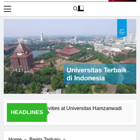
Live Now
acurricular Activities at Universitas Hamzanwadi
Scholar
HEADLINES
1 Hari Ag