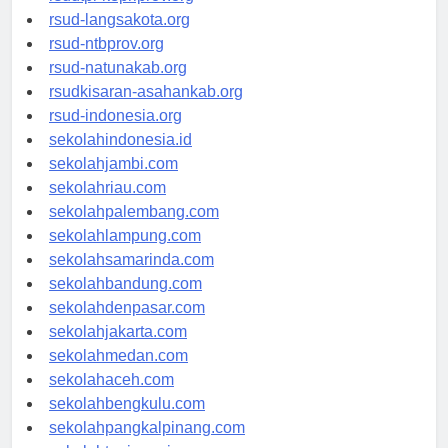
rsudtpi-kepriprov.org
rsud-langsakota.org
rsud-ntbprov.org
rsud-natunakab.org
rsudkisaran-asahankab.org
rsud-indonesia.org
sekolahindonesia.id
sekolahjambi.com
sekolahriau.com
sekolahpalembang.com
sekolahlampung.com
sekolahsamarinda.com
sekolahbandung.com
sekolahdenpasar.com
sekolahjakarta.com
sekolahmedan.com
sekolahaceh.com
sekolahbengkulu.com
sekolahpangkalpinang.com