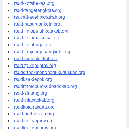
rsud-tangerangkab.org
rsud-kotabekasi.org
rsud-tangerangkota.org
rsucnd-acehbaratkab.org
rsud-pasuruankota.org
rsud-limapuluhkotakab.org
rsud-kotamakassar.org
rsud-kotabogor.org
rsud-tanjungpinangkota.org
rsud-simeuluekab.org
rsud-tpikepriprov.org
rsuddrloekmonohadi-kuduskab.org
rsudksa-depok.org
rsudrtnotopuro-sidoarjokab.org
rsud-sintang.org
rsud-cilacapkab.org
rsudkoja-jakarta.org
rsud-brebeskab.org
rsud-sulbarprov.org