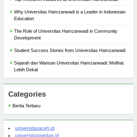
Top Research Initiatives at Universitas Hamzanwadi
Why Universitas Hamzanwadi is a Leader in Indonesian
Education
The Role of Universitas Hamzanwadi in Community
Development
Student Success Stories from Universitas Hamzanwadi
Sejarah dan Warisan Universitas Hamzanwadi: Melihat
Lebih Dekat
Categories
Berita Terbaru
universitasaceh.id