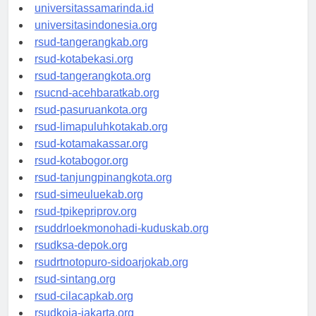
universitasjakarta.id
universitassamarinda.id
universitasindonesia.org
rsud-tangerangkab.org
rsud-kotabekasi.org
rsud-tangerangkota.org
rsucnd-acehbaratkab.org
rsud-pasuruankota.org
rsud-limapuluhkotakab.org
rsud-kotamakassar.org
rsud-kotabogor.org
rsud-tanjungpinangkota.org
rsud-simeuluekab.org
rsud-tpikepriprov.org
rsuddrloekmonohadi-kuduskab.org
rsudksa-depok.org
rsudrtnotopuro-sidoarjokab.org
rsud-sintang.org
rsud-cilacapkab.org