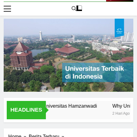
Live Now
Initiatives at Universitas Hamzanwadi
Why Universitas H
HEADLINES
2 Hari Ago