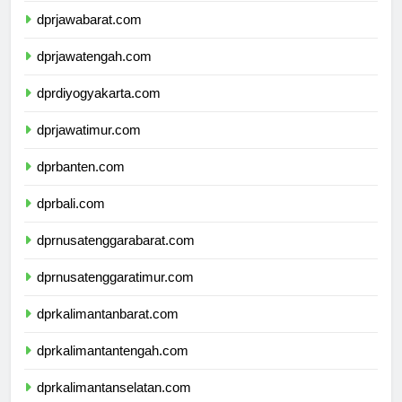
dprjawabarat.com
dprjawatengah.com
dprdiyogyakarta.com
dprjawatimur.com
dprbanten.com
dprbali.com
dprnusatenggarabarat.com
dprnusatenggaratimur.com
dprkalimantanbarat.com
dprkalimantantengah.com