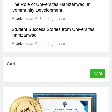
The Role of Universitas Hamzanwadi in
Community Development
Universitas
3 hari ago
0
Student Success Stories from Universitas
Hamzanwadi
Universitas
4 hari ago
0
Cari
CARI