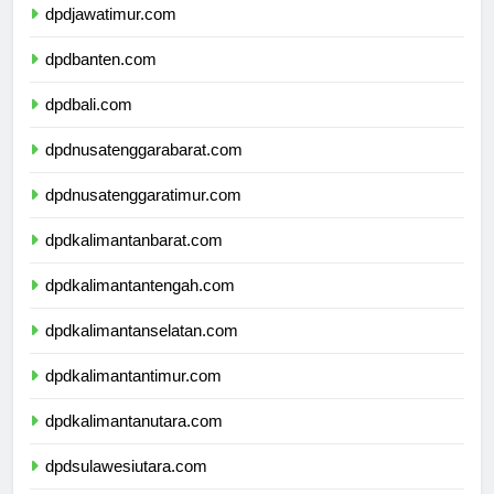
dpdjawatimur.com
dpdbanten.com
dpdbali.com
dpdnusatenggarabarat.com
dpdnusatenggaratimur.com
dpdkalimantanbarat.com
dpdkalimantantengah.com
dpdkalimantanselatan.com
dpdkalimantantimur.com
dpdkalimantanutara.com
dpdsulawesiutara.com