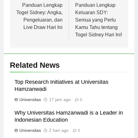
Navigasi
pos
Panduan Lengkap
Panduan Lengkap
Togel Sidney: Angka,
Keluaran SDY:
Pengeluaran, dan
Semua yang Perlu
Live Draw Hari Ini
Kamu Tahu tentang
Togel Sidney Hari Ini!
Related News
Top Research Initiatives at Universitas
Hamzanwadi
Universitas
17 jam ago
0
Why Universitas Hamzanwadi is a Leader in
Indonesian Education
Universitas
2 hari ago
0