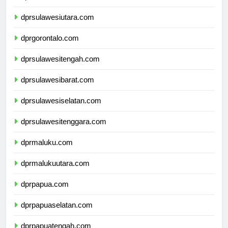
dprkalimantanutara.com
dprsulawesiutara.com
dprgorontalo.com
dprsulawesitengah.com
dprsulawesibarat.com
dprsulawesiselatan.com
dprsulawesitenggara.com
dprmaluku.com
dprmalukuutara.com
dprpapua.com
dprpapuaselatan.com