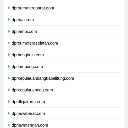
dprsumaterautara.com
dprsumaterabarat.com
dprriau.com
dprjambi.com
dprsumateraselatan.com
dprbengkulu.com
dprlampung.com
dprkepulauanbangkabelitung.com
dprkepulauanriau.com
dprdkijakarta.com
dprjawabarat.com