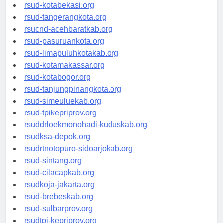
rsud-tangerangkab.org
rsud-kotabekasi.org
rsud-tangerangkota.org
rsucnd-acehbaratkab.org
rsud-pasuruankota.org
rsud-limapuluhkotakab.org
rsud-kotamakassar.org
rsud-kotabogor.org
rsud-tanjungpinangkota.org
rsud-simeuluekab.org
rsud-tpikepriprov.org
rsuddrloekmonohadi-kuduskab.org
rsudksa-depok.org
rsudrtnotopuro-sidoarjokab.org
rsud-sintang.org
rsud-cilacapkab.org
rsudkoja-jakarta.org
rsud-brebeskab.org
rsud-sulbarprov.org