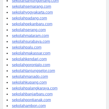
sekolahtanjungpinang.com
sekolahsemarang.com
sekolahyogyakarta.com
sekolahpadang.com
sekolahpekanbaru.com
sekolahserang.com
sekolahmataram.com
sekolahsurabaya.com
sekolahpalu.com
sekolahmakassar.com
sekolahkendari.com
sekolahgorontalo.com
sekolahtanjungselor.com
sekolahmanado.com
sekolahkupang.com
sekolahpalangkaraya.com
sekolahbanjarbaru.com
sekolahpontianak.com