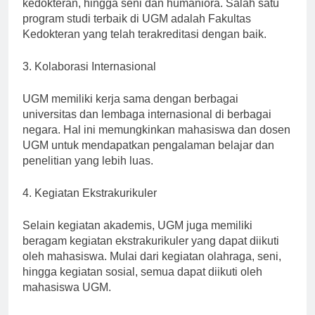
berbagai bidang, mulai dari ilmu sosial, teknik,
kedokteran, hingga seni dan humaniora. Salah satu
program studi terbaik di UGM adalah Fakultas
Kedokteran yang telah terakreditasi dengan baik.
3. Kolaborasi Internasional
UGM memiliki kerja sama dengan berbagai
universitas dan lembaga internasional di berbagai
negara. Hal ini memungkinkan mahasiswa dan dosen
UGM untuk mendapatkan pengalaman belajar dan
penelitian yang lebih luas.
4. Kegiatan Ekstrakurikuler
Selain kegiatan akademis, UGM juga memiliki
beragam kegiatan ekstrakurikuler yang dapat diikuti
oleh mahasiswa. Mulai dari kegiatan olahraga, seni,
hingga kegiatan sosial, semua dapat diikuti oleh
mahasiswa UGM.