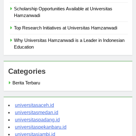
Hamzanwadi
Scholarship Opportunities Available at Universitas
Hamzanwadi
Top Research Initiatives at Universitas Hamzanwadi
Why Universitas Hamzanwadi is a Leader in Indonesian
Education
Categories
Berita Terbaru
universitasaceh.id
universitasmedan.id
universitaspadang.id
universitaspekanbaru.id