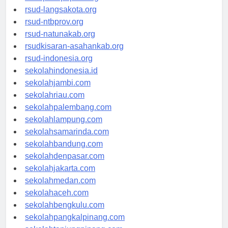
rsudtpi-kepriprov.org
rsud-langsakota.org
rsud-ntbprov.org
rsud-natunakab.org
rsudkisaran-asahankab.org
rsud-indonesia.org
sekolahindonesia.id
sekolahjambi.com
sekolahriau.com
sekolahpalembang.com
sekolahlampung.com
sekolahsamarinda.com
sekolahbandung.com
sekolahdenpasar.com
sekolahjakarta.com
sekolahmedan.com
sekolahaceh.com
sekolahbengkulu.com
sekolahpangkalpinang.com