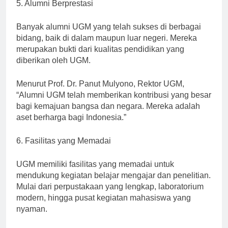
5. Alumni Berprestasi
Banyak alumni UGM yang telah sukses di berbagai
bidang, baik di dalam maupun luar negeri. Mereka
merupakan bukti dari kualitas pendidikan yang
diberikan oleh UGM.
Menurut Prof. Dr. Panut Mulyono, Rektor UGM,
“Alumni UGM telah memberikan kontribusi yang besar
bagi kemajuan bangsa dan negara. Mereka adalah
aset berharga bagi Indonesia.”
6. Fasilitas yang Memadai
UGM memiliki fasilitas yang memadai untuk
mendukung kegiatan belajar mengajar dan penelitian.
Mulai dari perpustakaan yang lengkap, laboratorium
modern, hingga pusat kegiatan mahasiswa yang
nyaman.