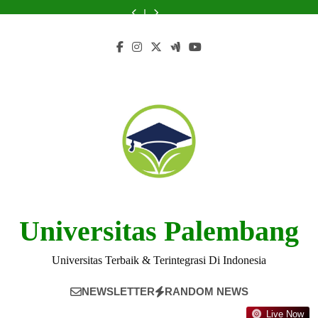
Skip
at
Universitas
at
at
at
Universitas
at
Available
Initiatives
Universitas
Hamzanwadi:
Universitas
Universitas
Universitas
Hamzanwadi:
Universitas
at
at
to
Hamzanwadi
Panduan
Hamzanwadi
Hamzanwadi
Hamzanwadi
Panduan
Hamzanwadi
Universitas
Universitas
content
Langkah
Langkah
Hamzanwadi
Hamzanwadi
demi
demi
Langkah
Langkah
Universitas Palembang
Universitas Terbaik & Terintegrasi Di Indonesia
NEWSLETTER
RANDOM NEWS