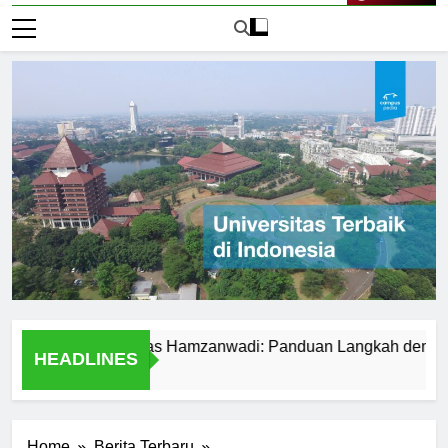
Live Now
r ke Universitas Hamzanwadi: Panduan Langkah demi Langka
HEADLINES