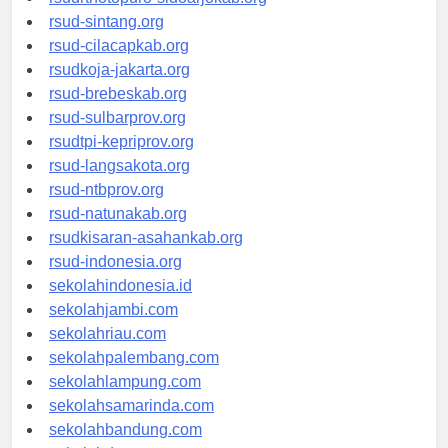
rsudrtnotopuro-sidoarjokab.org
rsud-sintang.org
rsud-cilacapkab.org
rsudkoja-jakarta.org
rsud-brebeskab.org
rsud-sulbarprov.org
rsudtpi-kepriprov.org
rsud-langsakota.org
rsud-ntbprov.org
rsud-natunakab.org
rsudkisaran-asahankab.org
rsud-indonesia.org
sekolahindonesia.id
sekolahjambi.com
sekolahriau.com
sekolahpalembang.com
sekolahlampung.com
sekolahsamarinda.com
sekolahbandung.com