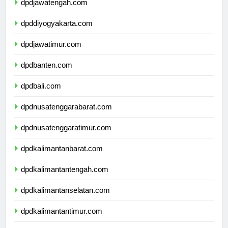
dpdjawatengah.com
dpddiyogyakarta.com
dpdjawatimur.com
dpdbanten.com
dpdbali.com
dpdnusatenggarabarat.com
dpdnusatenggaratimur.com
dpdkalimantanbarat.com
dpdkalimantantengah.com
dpdkalimantanselatan.com
dpdkalimantantimur.com