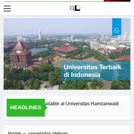
Live Now
portunities Available at Universitas Hamzanwadi
Top Res
HEADLINES
2 Hari Ag