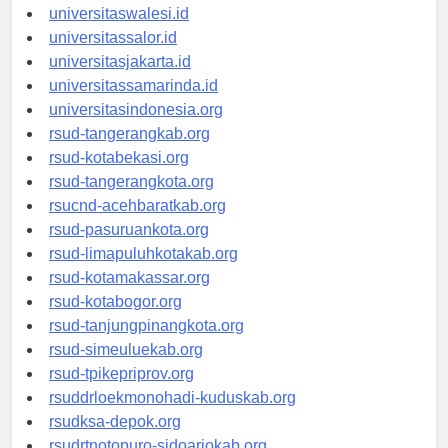
universitaswanggar.id
universitaswalesi.id
universitassalor.id
universitasjakarta.id
universitassamarinda.id
universitasindonesia.org
rsud-tangerangkab.org
rsud-kotabekasi.org
rsud-tangerangkota.org
rsucnd-acehbaratkab.org
rsud-pasuruankota.org
rsud-limapuluhkotakab.org
rsud-kotamakassar.org
rsud-kotabogor.org
rsud-tanjungpinangkota.org
rsud-simeuluekab.org
rsud-tpikepriprov.org
rsuddrloekmonohadi-kuduskab.org
rsudksa-depok.org