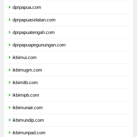
dprmalukuutara.com
dprpapua.com
dprpapuaselatan.com
dprpapuatengah.com
dprpapuapegunungan.com
ikbimui.com
ikbimugm.com
ikbimitb.com
ikbimipb.com
ikbimunair.com
ikbimundip.com