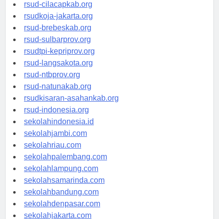
rsud-sintang.org
rsud-cilacapkab.org
rsudkoja-jakarta.org
rsud-brebeskab.org
rsud-sulbarprov.org
rsudtpi-kepriprov.org
rsud-langsakota.org
rsud-ntbprov.org
rsud-natunakab.org
rsudkisaran-asahankab.org
rsud-indonesia.org
sekolahindonesia.id
sekolahjambi.com
sekolahriau.com
sekolahpalembang.com
sekolahlampung.com
sekolahsamarinda.com
sekolahbandung.com
sekolahdenpasar.com