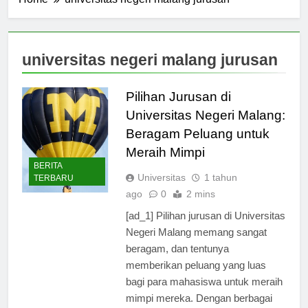
Home
universitas negeri malang jurusan
universitas negeri malang jurusan
Pilihan Jurusan di
Universitas Negeri Malang:
Beragam Peluang untuk
Meraih Mimpi
BERITA
Universitas
1 tahun
TERBARU
ago
0
2 mins
[ad_1] Pilihan jurusan di Universitas
Negeri Malang memang sangat
beragam, dan tentunya
memberikan peluang yang luas
bagi para mahasiswa untuk meraih