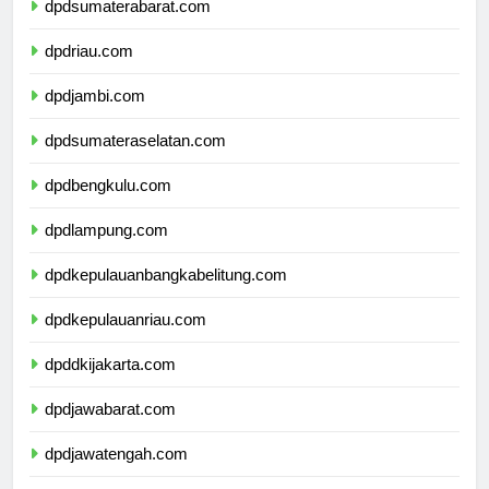
dpdsumaterabarat.com
dpdriau.com
dpdjambi.com
dpdsumateraselatan.com
dpdbengkulu.com
dpdlampung.com
dpdkepulauanbangkabelitung.com
dpdkepulauanriau.com
dpddkijakarta.com
dpdjawabarat.com
dpdjawatengah.com