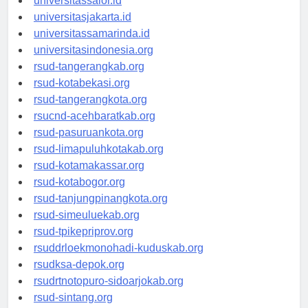
universitassalor.id
universitasjakarta.id
universitassamarinda.id
universitasindonesia.org
rsud-tangerangkab.org
rsud-kotabekasi.org
rsud-tangerangkota.org
rsucnd-acehbaratkab.org
rsud-pasuruankota.org
rsud-limapuluhkotakab.org
rsud-kotamakassar.org
rsud-kotabogor.org
rsud-tanjungpinangkota.org
rsud-simeuluekab.org
rsud-tpikepriprov.org
rsuddrloekmonohadi-kuduskab.org
rsudksa-depok.org
rsudrtnotopuro-sidoarjokab.org