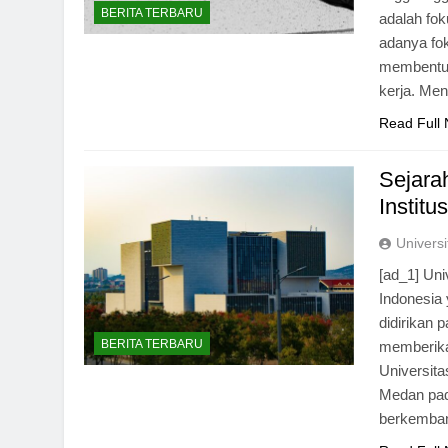
BERITA TERBARU
adalah fo
adanya fok
membentuk
kerja. Me
Read Full
Sejara
Instit
Universi
[ad_1] Uni
Indonesia 
didirikan 
BERITA TERBARU
memberika
Universit
Medan pada
berkemb