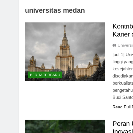
universitas medan
Kontri
Karier
Universi
[ad_1] Uni
tinggi ya
kesejahter
BERITA TERBARU
disediakan
berkualit
pengetahua
Budi Sant
Read Full
Peran 
Inovas