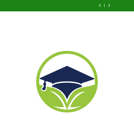
The
Student
Stories
Initiatives
Hamzanwadi
of
Stories
Initiatives
Hamzanwadi
Role
Success
from
at
is
Universitas
from
at
is
of
Stories
Universitas
Universitas
a
Hamzanwadi
Universitas
Universitas
a
Universitas
from
Hamzanwadi
Hamzanwadi
Leader
in
Hamzanwadi
Hamzanwadi
Leader
Hamzanwadi
Universitas
in
Community
in
in
Hamzanwadi
Indonesian
Development
Indonesian
Community
Education
Education
Development