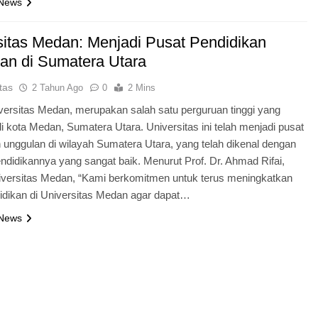
 News
sitas Medan: Menjadi Pusat Pendidikan
an di Sumatera Utara
tas
2 Tahun Ago
0
2 Mins
versitas Medan, merupakan salah satu perguruan tinggi yang
di kota Medan, Sumatera Utara. Universitas ini telah menjadi pusat
 unggulan di wilayah Sumatera Utara, yang telah dikenal dengan
endidikannya yang sangat baik. Menurut Prof. Dr. Ahmad Rifai,
iversitas Medan, “Kami berkomitmen untuk terus meningkatkan
idikan di Universitas Medan agar dapat…
 News