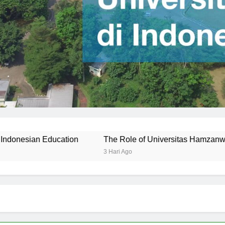
The Role of Universitas Hamzanwadi in Community Devel
3 Hari Ago