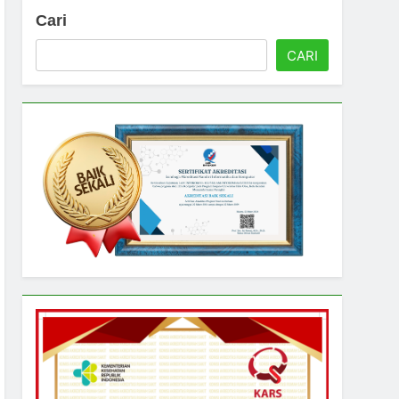
Cari
CARI