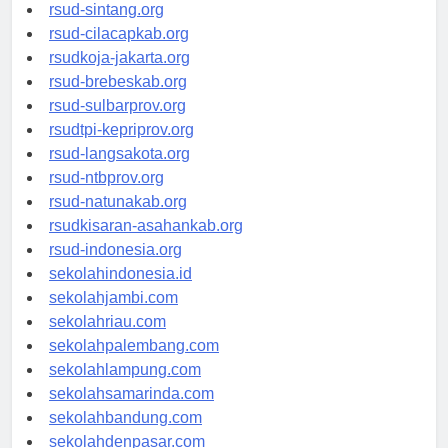
rsudrtnotopuro-sidoarjokab.org
rsud-sintang.org
rsud-cilacapkab.org
rsudkoja-jakarta.org
rsud-brebeskab.org
rsud-sulbarprov.org
rsudtpi-kepriprov.org
rsud-langsakota.org
rsud-ntbprov.org
rsud-natunakab.org
rsudkisaran-asahankab.org
rsud-indonesia.org
sekolahindonesia.id
sekolahjambi.com
sekolahriau.com
sekolahpalembang.com
sekolahlampung.com
sekolahsamarinda.com
sekolahbandung.com