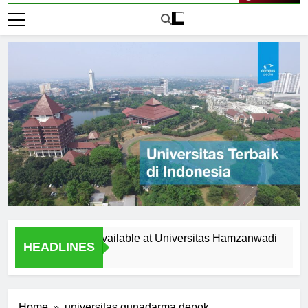
Live Now
pportunities Available at Universitas Hamzanwadi
Top R
HEADLINES
2 Hari 