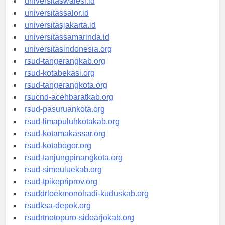
universitaswalesi.id
universitassalor.id
universitasjakarta.id
universitassamarinda.id
universitasindonesia.org
rsud-tangerangkab.org
rsud-kotabekasi.org
rsud-tangerangkota.org
rsucnd-acehbaratkab.org
rsud-pasuruankota.org
rsud-limapuluhkotakab.org
rsud-kotamakassar.org
rsud-kotabogor.org
rsud-tanjungpinangkota.org
rsud-simeuluekab.org
rsud-tpikepriprov.org
rsuddrloekmonohadi-kuduskab.org
rsudksa-depok.org