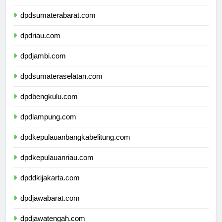
dpdsumaterautara.com
dpdsumaterabarat.com
dpdriau.com
dpdjambi.com
dpdsumateraselatan.com
dpdbengkulu.com
dpdlampung.com
dpdkepulauanbangkabelitung.com
dpdkepulauanriau.com
dpddkijakarta.com
dpdjawabarat.com