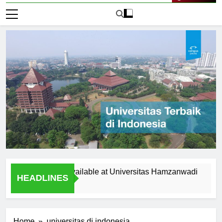
Live Now
portunities Available at Universitas Hamzanwadi
Top Re
HEADLINES
1 Hari A