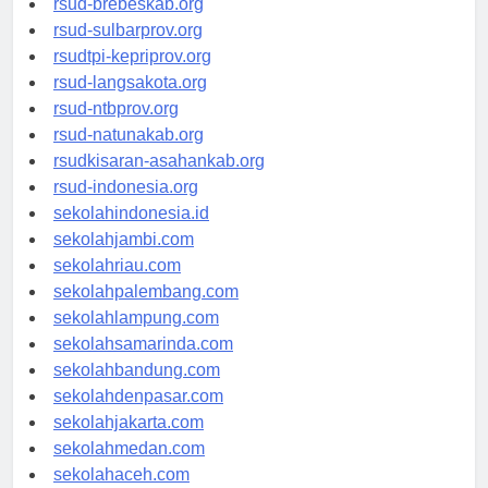
rsud-brebeskab.org
rsud-sulbarprov.org
rsudtpi-kepriprov.org
rsud-langsakota.org
rsud-ntbprov.org
rsud-natunakab.org
rsudkisaran-asahankab.org
rsud-indonesia.org
sekolahindonesia.id
sekolahjambi.com
sekolahriau.com
sekolahpalembang.com
sekolahlampung.com
sekolahsamarinda.com
sekolahbandung.com
sekolahdenpasar.com
sekolahjakarta.com
sekolahmedan.com