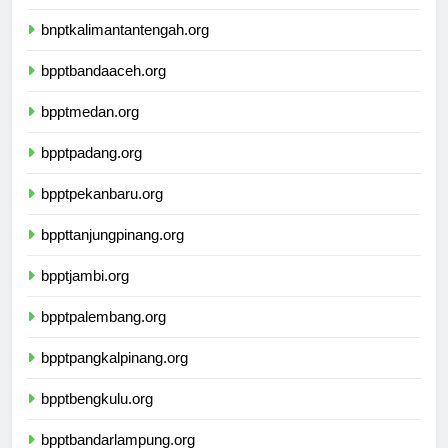
bnptwamena.org
bnptkalimantantengah.org
bpptbandaaceh.org
bpptmedan.org
bpptpadang.org
bpptpekanbaru.org
bppttanjungpinang.org
bpptjambi.org
bpptpalembang.org
bpptpangkalpinang.org
bpptbengkulu.org