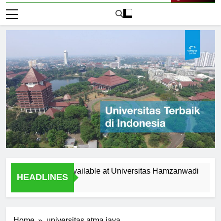
Live Now
pportunities Available at Universitas Hamzanwadi
Top Re
HEADLINES
2 Hari A