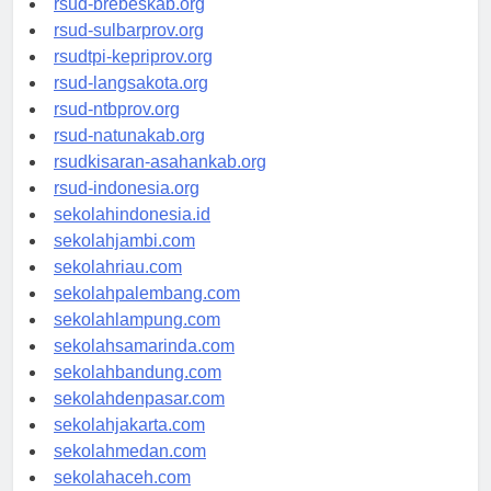
rsud-brebeskab.org
rsud-sulbarprov.org
rsudtpi-kepriprov.org
rsud-langsakota.org
rsud-ntbprov.org
rsud-natunakab.org
rsudkisaran-asahankab.org
rsud-indonesia.org
sekolahindonesia.id
sekolahjambi.com
sekolahriau.com
sekolahpalembang.com
sekolahlampung.com
sekolahsamarinda.com
sekolahbandung.com
sekolahdenpasar.com
sekolahjakarta.com
sekolahmedan.com