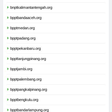
bnptwamena.org
bnptkalimantantengah.org
bpptbandaaceh.org
bpptmedan.org
bpptpadang.org
bpptpekanbaru.org
bppttanjungpinang.org
bpptjambi.org
bpptpalembang.org
bpptpangkalpinang.org
bpptbengkulu.org