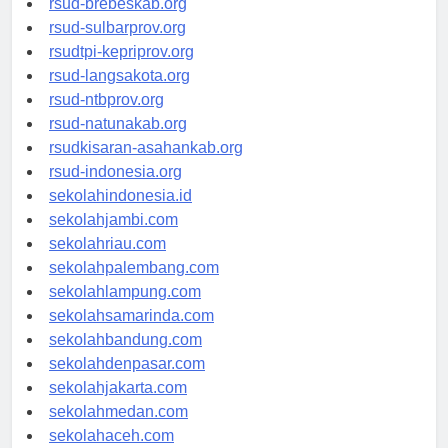
rsud-brebeskab.org
rsud-sulbarprov.org
rsudtpi-kepriprov.org
rsud-langsakota.org
rsud-ntbprov.org
rsud-natunakab.org
rsudkisaran-asahankab.org
rsud-indonesia.org
sekolahindonesia.id
sekolahjambi.com
sekolahriau.com
sekolahpalembang.com
sekolahlampung.com
sekolahsamarinda.com
sekolahbandung.com
sekolahdenpasar.com
sekolahjakarta.com
sekolahmedan.com