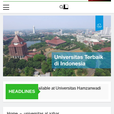
Live Now
portunities Available at Universitas Hamzanwadi
Top Re
HEADLINES
2 Hari A