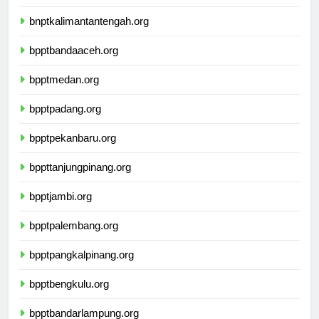
bnptwamena.org
bnptkalimantantengah.org
bpptbandaaceh.org
bpptmedan.org
bpptpadang.org
bpptpekanbaru.org
bppttanjungpinang.org
bpptjambi.org
bpptpalembang.org
bpptpangkalpinang.org
bpptbengkulu.org